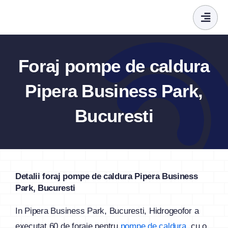
Skip
to
content
Foraj pompe de caldura
Pipera Business Park,
Bucuresti
Detalii foraj pompe de caldura Pipera Business
Park, Bucuresti
In Pipera Business Park, Bucuresti, Hidrogeofor a
executat 60 de foraje pentru
pompe de caldura
, cu o