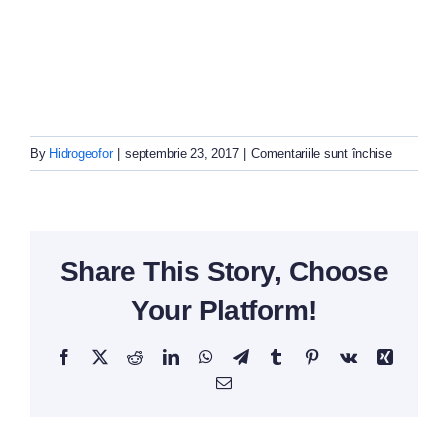
pentru
By
Hidrogeofor
|
septembrie 23, 2017
|
Comentariile sunt închise
slide2
Share This Story, Choose
Your Platform!
Facebook
X
Reddit
LinkedIn
WhatsApp
Telegram
Tumblr
Pinterest
Vk
Xing
Email