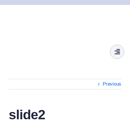
Skip
to
content
Previous
slide2