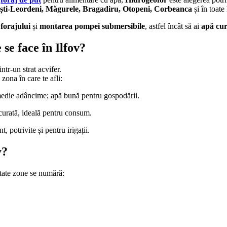
pești-Leordeni, Măgurele, Bragadiru, Otopeni, Corbeanca
și în toate
forajului
și
montarea pompei submersibile
, astfel încât să ai
apă cur
se face în Ilfov?
tr-un strat acvifer.
 zona în care te afli:
edie adâncime; apă bună pentru gospodării.
curată, ideală pentru consum.
potrivite și pentru irigații.
v?
citate zone se numără: