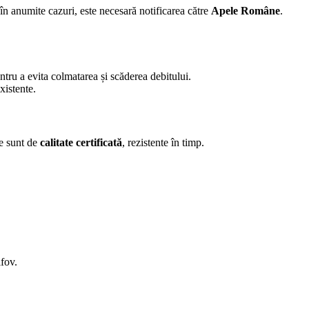
 în anumite cazuri, este necesară notificarea către
Apele Române
.
entru a evita colmatarea și scăderea debitului.
xistente.
te sunt de
calitate certificată
, rezistente în timp.
lfov.