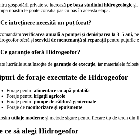
ntru gospodării private se lucrează
pe baza studiului hidrogeologic
și,
ipa noastră te poate consilia pas cu pas în această etapă.
 Ce întreținere necesită un puț forat?
comandăm
verificarea anuală a pompei
și
denisiparea la 3–5 ani
, p
drogeofor oferă și
servicii de mentenanță și reparații
pentru puțurile e
 Ce garanție oferă Hidrogeofor?
te lucrările sunt însoțite de
garanție de execuție
, iar materialele folosi
ipuri de foraje executate de Hidrogeofor
Foraje pentru
alimentare cu apă potabilă
Foraje pentru
irigații agricole
Foraje pentru
pompe de căldură geotermale
Foraje de
monitorizare și epuismente
losim
utilaje moderne
și metode sigure pentru fiecare tip de teren din I
e ce să alegi Hidrogeofor