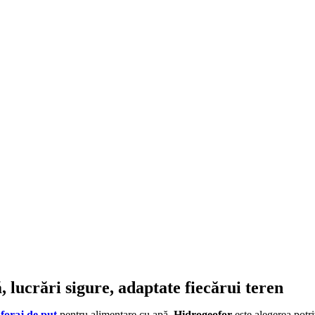
 lucrări sigure, adaptate fiecărui teren
i
foraj de puț
pentru alimentare cu apă,
Hidrogeofor
este alegerea potr