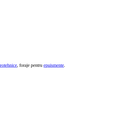
geotehnice
, foraje pentru
epuismente
.