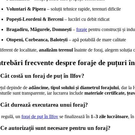
Voluntari & Pipera
– soluții tehnice rapide, terenuri dificile
Popești-Leordeni & Berceni
– lucrări cu debit ridicat
Bragadiru, Măgurele, Domnești
–
foraje
pentru construcții și indu
Otopeni, Corbeanca, Balotești
– apă potabilă de mare calitate
iferent de localitate,
analizăm terenul
înainte de foraj, alegem soluția o
ntrebări frecvente despre foraje de puțuri în
 Cât costă un foraj de puț în Ilfov?
ețul depinde de
adâncime, tipul solului și diametrul forajului
, dar la
turile sunt transparente, iar lucrarea include
materiale certificate, țea
 Cât durează executarea unui foraj?
 regulă, un
foraj de puț în Ilfov
se finalizează în
1–3 zile lucrătoare
, î
 Ce autorizații sunt necesare pentru un foraj?