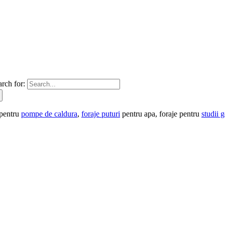
arch for:
 pentru
pompe de caldura
,
foraje puturi
pentru apa, foraje pentru
studii 