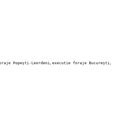
,
,
oraje Popești-Leordeni
executie foraje București