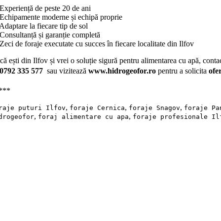
Experiență de peste 20 de ani
Echipamente moderne și echipă proprie
daptare la fiecare tip de sol
Consultanță și garanție completă
eci de foraje executate cu succes în fiecare localitate din Ilfov
ă ești din Ilfov și vrei o soluție sigură pentru alimentarea cu apă, con
 0792 335 577
sau vizitează
www.hidrogeofor.ro
pentru a solicita
ofe
***
,
,
,
raje puturi Ilfov
foraje Cernica
foraje Snagov
foraje Pa
,
,
drogeofor
foraj alimentare cu apa
foraje profesionale Il