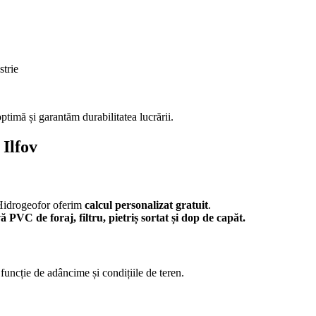
strie
ptimă și garantăm durabilitatea lucrării.
 Ilfov
 Hidrogeofor oferim
calcul personalizat gratuit
.
vă PVC de foraj, filtru, pietriș sortat și dop de capăt.
n funcție de adâncime și condițiile de teren.