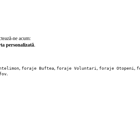
tactează-ne acum:
rta personalizată
.
,
,
,
,
ntelimon
foraje Buftea
foraje Voluntari
foraje Otopeni
f
.
fov