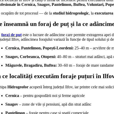
ofesionale în Cernica, Snagov, Pantelimon, Buftea, Voluntari, Po
 ocupăm de tot procesul — de la
studiul hidrogeologic
, la
executarea 
e înseamnă un foraj de puț și la ce adâncime 
n
foraj de puț
este o lucrare de adâncime care permite extragerea apei din
județul Ilfov, adâncimea forajului variază în funcție de tipul solului și de
Cernica, Pantelimon, Popești-Leordeni:
25–40 m – acvifere de m
Snagov, Corbeanca, Otopeni:
40–80 m – straturi mai adânci, apă 
Măgurele, Bragadiru, Buftea:
30–60 m – foraje de mare randament, 
n ce localități executăm foraje puțuri în Ilfo
hipa
Hidrogeofor
acoperă întreg județul Ilfov, iar printre cele mai soli
Cernica
– pentru gospodării noi și ferme agricole
Snagov
– zone de vile și pensiuni, apă din strat adânc
Pantelimon
– foraje pentru case și spații comerciale