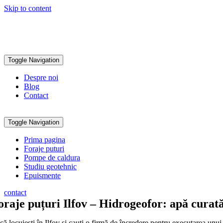
Skip to content
0792 335 577
office@hidrogeofor.ro
Toggle Navigation
Despre noi
Blog
Contact
Toggle Navigation
Prima pagina
Foraje puturi
Pompe de caldura
Studiu geotehnic
Epuismente
contact
oraje puțuri Ilfov – Hidrogeofor: apă curată,
ă locuiești în Ilfov și cauți o firmă de încredere pentru executarea unu