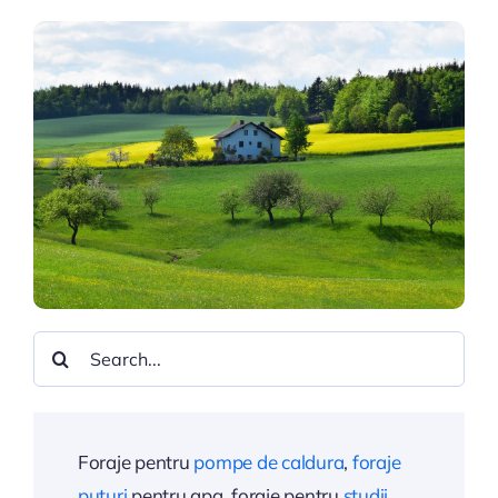
Search
for:
Foraje pentru
pompe de caldura
,
foraje
puturi
pentru apa, foraje pentru
studii