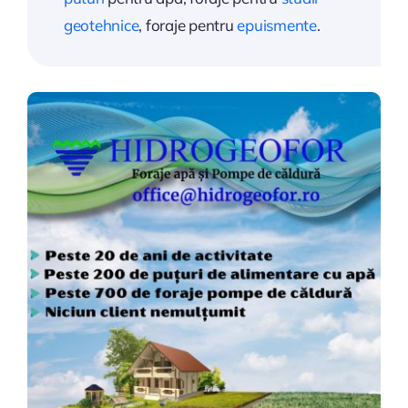
geotehnice
, foraje pentru
epuismente
.