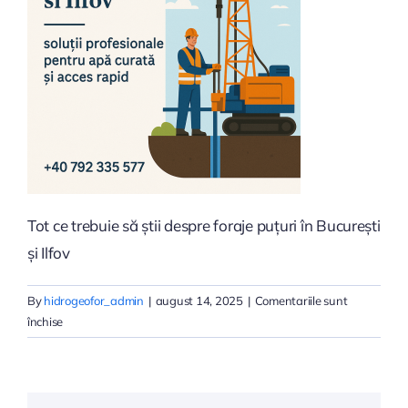
Tot ce trebuie să știi despre foraje puțuri în București
și Ilfov
By
hidrogeofor_admin
|
august 14, 2025
|
Comentariile sunt
pentru
închise
Tot
ce
trebuie
să