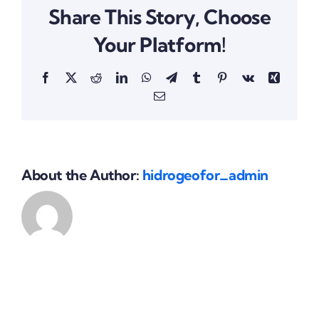
Share This Story, Choose
știi
despre
Your Platform!
foraje
puțuri
Facebook
X
Reddit
LinkedIn
WhatsApp
Telegram
Tumblr
Pinterest
Vk
Xing
în
București
Email
și
Ilfov
About the Author:
hidrogeofor_admin