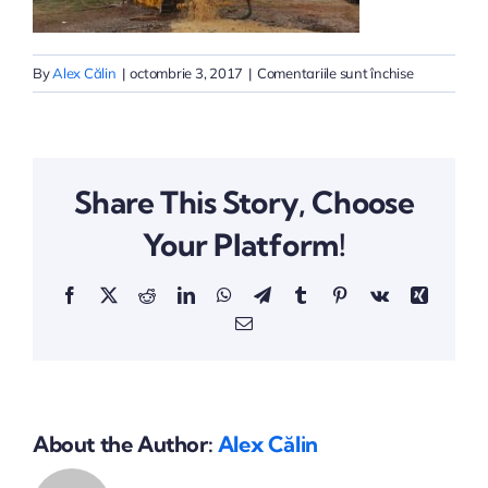
pentru
By
Alex Călin
|
octombrie 3, 2017
|
Comentariile sunt închise
30
Share This Story, Choose
Your Platform!
Facebook
X
Reddit
LinkedIn
WhatsApp
Telegram
Tumblr
Pinterest
Vk
Xing
Email
About the Author:
Alex Călin