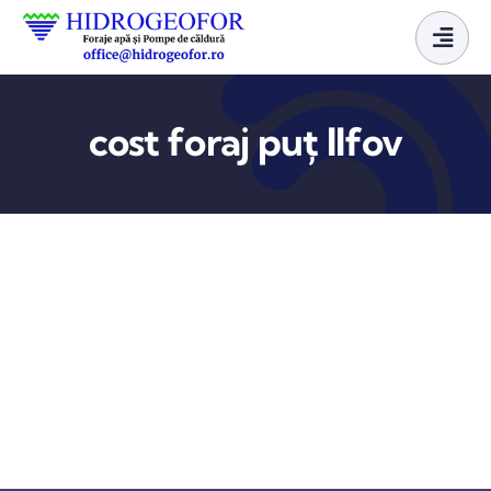
Skip
to
content
cost foraj puț Ilfov