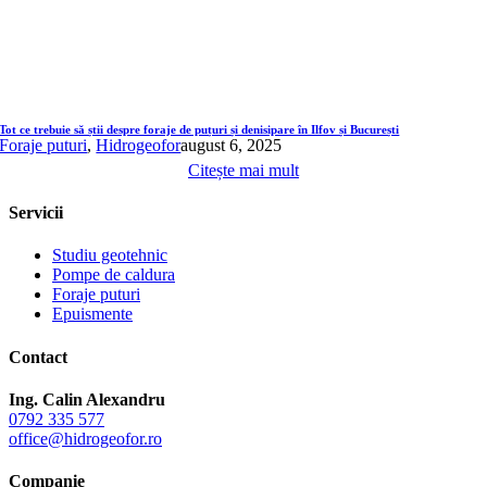
Tot ce trebuie să știi despre foraje de puțuri și denisipare în Ilfov și București
Foraje puturi
,
Hidrogeofor
august 6, 2025
Citește mai mult
Servicii
Studiu geotehnic
Pompe de caldura
Foraje puturi
Epuismente
Contact
Ing. Calin Alexandru
0792 335 577
office@hidrogeofor.ro
Companie