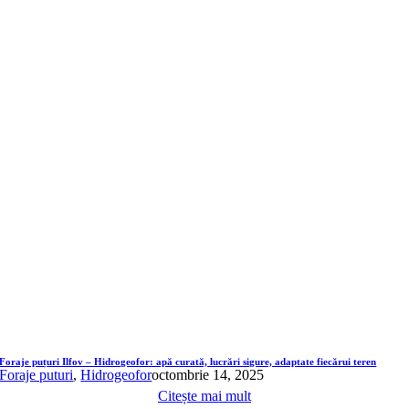
Foraje puțuri Ilfov – Hidrogeofor: apă curată, lucrări sigure, adaptate fiecărui teren
Foraje puturi
,
Hidrogeofor
octombrie 14, 2025
Citește mai mult