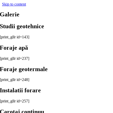
Skip to content
Galerie
Studii geotehnice
[print_gllr id=143]
Foraje apă
[print_gllr id=237]
Foraje geotermale
[print_gllr id=248]
Instalatii forare
[print_gllr id=257]
Carotaj continuu