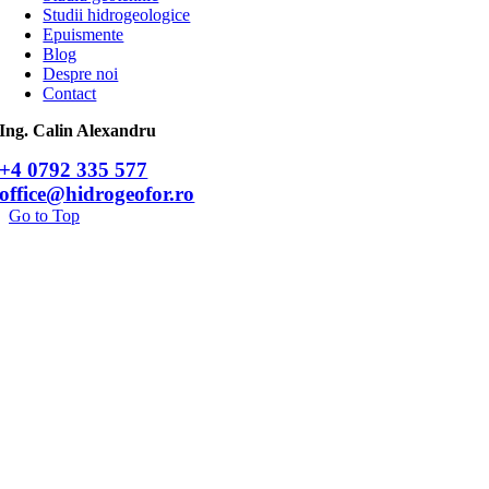
Studii hidrogeologice
Epuismente
Blog
Despre noi
Contact
Ing. Calin Alexandru
+4 0792 335 577
office@hidrogeofor.ro
Go to Top