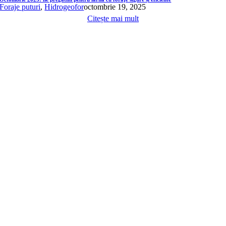
Foraje puturi
,
Hidrogeofor
octombrie 19, 2025
Citește mai mult