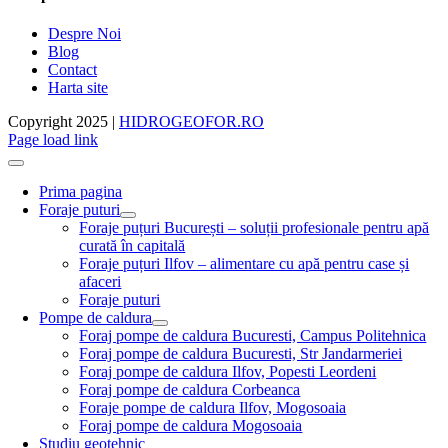
Despre Noi
Blog
Contact
Harta site
Copyright 2025 |
HIDROGEOFOR.RO
Page load link
Prima pagina
Foraje puturi
Foraje puțuri București – soluții profesionale pentru apă
curată în capitală
Foraje puțuri Ilfov – alimentare cu apă pentru case și
afaceri
Foraje puturi
Pompe de caldura
Foraj pompe de caldura Bucuresti, Campus Politehnica
Foraj pompe de caldura Bucuresti, Str Jandarmeriei
Foraj pompe de caldura Ilfov, Popesti Leordeni
Foraj pompe de caldura Corbeanca
Foraje pompe de caldura Ilfov, Mogosoaia
Foraj pompe de caldura Mogosoaia
Studiu geotehnic