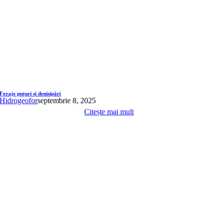
Foraje puțuri și denisipări
Hidrogeofor
septembrie 8, 2025
Citește mai mult