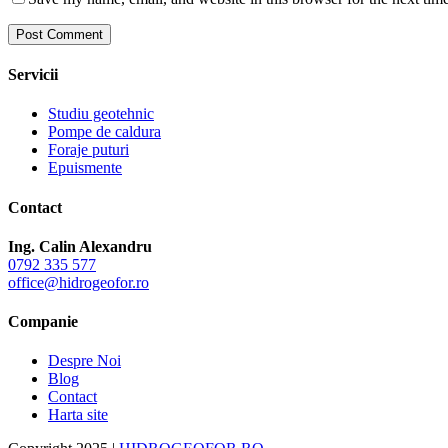
Servicii
Studiu geotehnic
Pompe de caldura
Foraje puturi
Epuismente
Contact
Ing. Calin Alexandru
0792 335 577
office@hidrogeofor.ro
Companie
Despre Noi
Blog
Contact
Harta site