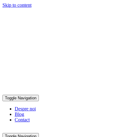
Skip to content
0792 335 577
office@hidrogeofor.ro
Toggle Navigation
Despre noi
Blog
Contact
Toggle Navigation