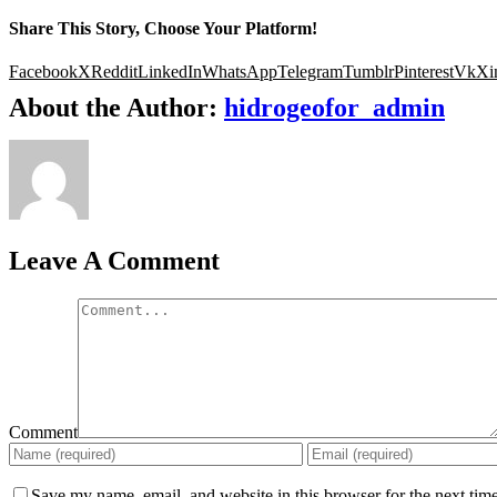
Share This Story, Choose Your Platform!
Facebook
X
Reddit
LinkedIn
WhatsApp
Telegram
Tumblr
Pinterest
Vk
Xi
About the Author:
hidrogeofor_admin
Leave A Comment
Comment
Save my name, email, and website in this browser for the next tim