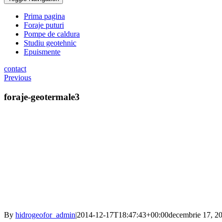
Prima pagina
Foraje puturi
Pompe de caldura
Studiu geotehnic
Epuismente
contact
Previous
foraje-geotermale3
By
hidrogeofor_admin
|
2014-12-17T18:47:43+00:00
decembrie 17, 2