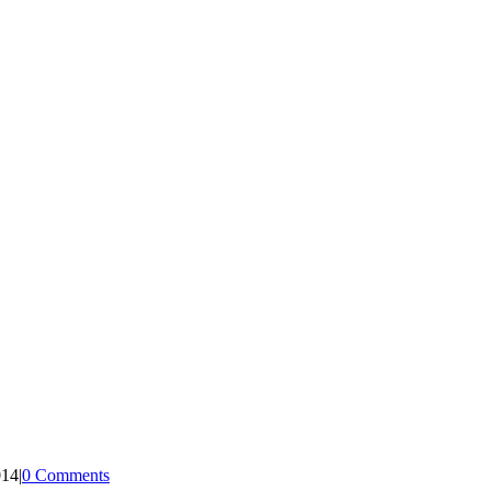
014
|
0 Comments