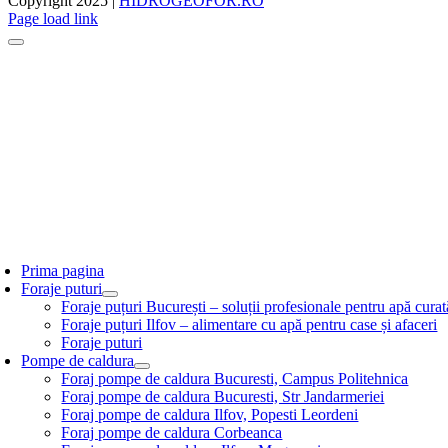
Copyright 2025 |
HIDROGEOFOR.RO
Page load link
Prima pagina
Foraje puturi
Foraje puțuri București – soluții profesionale pentru apă curat
Foraje puțuri Ilfov – alimentare cu apă pentru case și afaceri
Foraje puturi
Pompe de caldura
Foraj pompe de caldura Bucuresti, Campus Politehnica
Foraj pompe de caldura Bucuresti, Str Jandarmeriei
Foraj pompe de caldura Ilfov, Popesti Leordeni
Foraj pompe de caldura Corbeanca